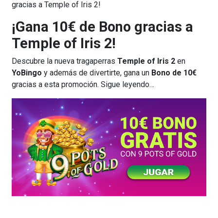
gracias a Temple of Iris 2!
¡Gana 10€ de Bono gracias a
Temple of Iris 2!
Descubre la nueva tragaperras
Temple of Iris 2
en
YoBingo
y además de divertirte, gana un
Bono de 10€
gracias a esta promoción. Sigue leyendo…