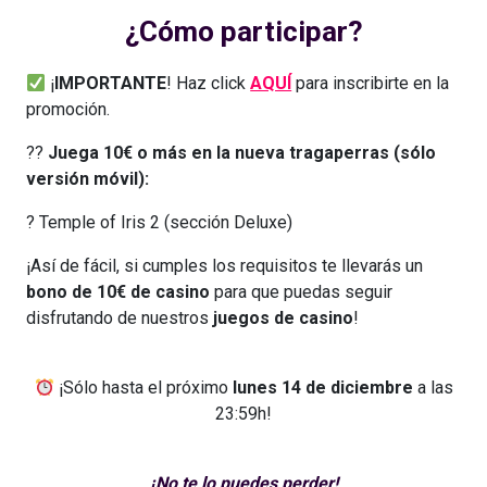
¿Cómo participar?
¡
IMPORTANTE
! Haz click
AQUÍ
para inscribirte en la
promoción.
??
Juega 10€ o más en la nueva tragaperras (sólo
versión móvil):
? Temple of Iris 2 (sección Deluxe)
¡Así de fácil, si cumples los requisitos te llevarás un
bono de 10€ de casino
para que puedas seguir
disfrutando de nuestros
juegos de casino
!
¡Sólo
hasta el próximo
lunes 14 de diciembre
a las
23:59h!
¡No te lo puedes perder!