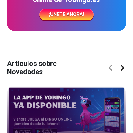
¡ÚNETE AHORA!
Artículos sobre
Novedades