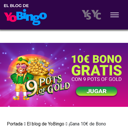
Portada
El blog de YoBingo
¡Gana 10€ de Bono