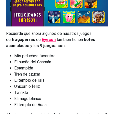
Recuerda que ahora algunos de nuestros juegos
de
tragaperras
de
Eyecon
también tienen
botes
acumulados
y los
9 juegos son:
Mis peluches favoritos
El sueño del Chamán
Estampida
Tren de azúcar
El templo de Isis
Unicornio feliz
Twinkle
El mago blanco
El templo de Ausar