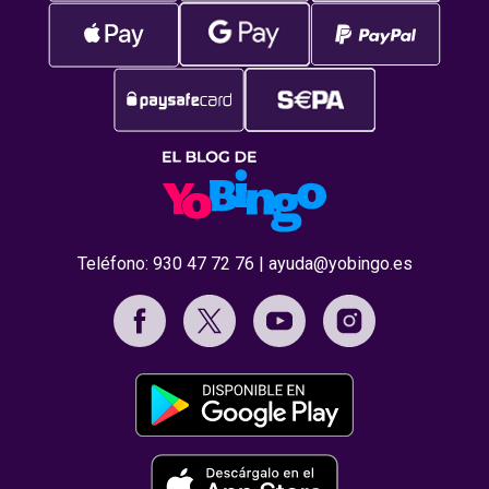
Teléfono:
930 47 72 76
|
ayuda@yobingo.es