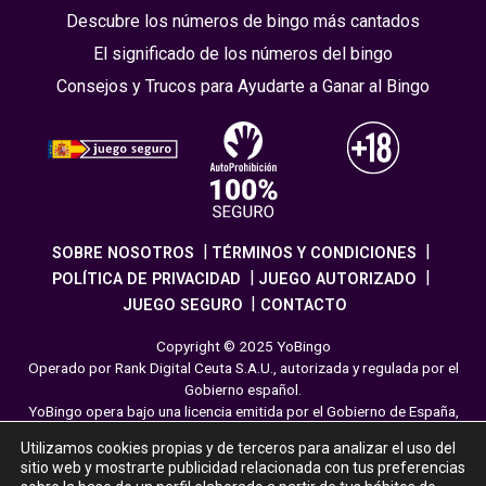
Descubre los números de bingo más cantados
El significado de los números del bingo
Consejos y Trucos para Ayudarte a Ganar al Bingo
SOBRE NOSOTROS
TÉRMINOS Y CONDICIONES
POLÍTICA DE PRIVACIDAD
JUEGO AUTORIZADO
JUEGO SEGURO
CONTACTO
Copyright © 2025 YoBingo
Operado por Rank Digital Ceuta S.A.U., autorizada y regulada por el
Gobierno español.
YoBingo opera bajo una licencia emitida por el Gobierno de España,
cumpliendo con todas las normativas de seguridad y
Utilizamos cookies propias y de terceros para analizar el uso del
responsabilidad en los juegos online. El juego es una forma de
sitio web y mostrarte publicidad relacionada con tus preferencias
entretenimiento cuya finalidad es ofrecer diversión y emoción a los