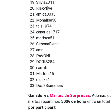
Silvia2311
Riskyfive
amiga0035
Monalisa58
tais1974
canarias1717
morisca51
SimonaElena
amni
PAVONI
DORIS284
carrofe
Marteta15
eluska1
Dos2Siamesas
Ganadores
Martes de Sorpresas
:
Además de 
martes repartimos
500€ de bono
entre un tota
por participar!: