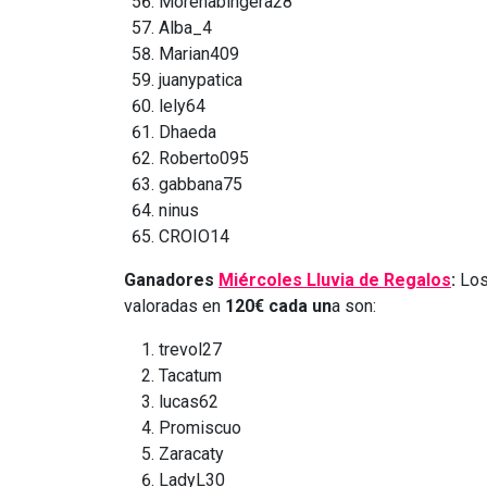
Morenabingera28
Alba_4
Marian409
juanypatica
lely64
Dhaeda
Roberto095
gabbana75
ninus
CROIO14
Ganadores
Miércoles Lluvia de Regalos
:
Los
valoradas en
120€ cada un
a son:
trevol27
Tacatum
lucas62
Promiscuo
Zaracaty
LadyL30