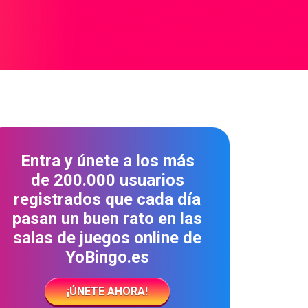
Entra y únete a los más
de 200.000 usuarios
registrados que cada día
pasan un buen rato en las
salas de juegos online de
YoBingo.es
¡ÚNETE AHORA!