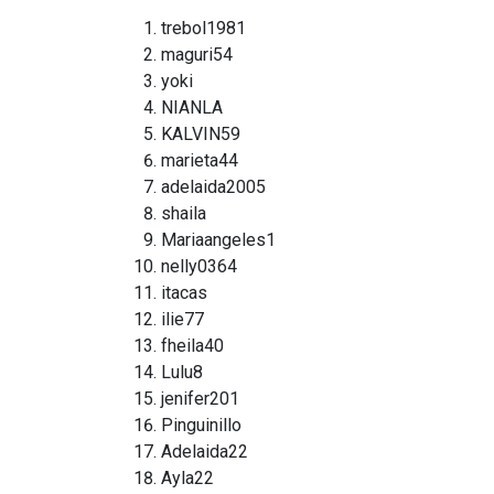
trebol1981
maguri54
yoki
NIANLA
KALVIN59
marieta44
adelaida2005
shaila
Mariaangeles1
nelly0364
itacas
ilie77
fheila40
Lulu8
jenifer201
Pinguinillo
Adelaida22
Ayla22