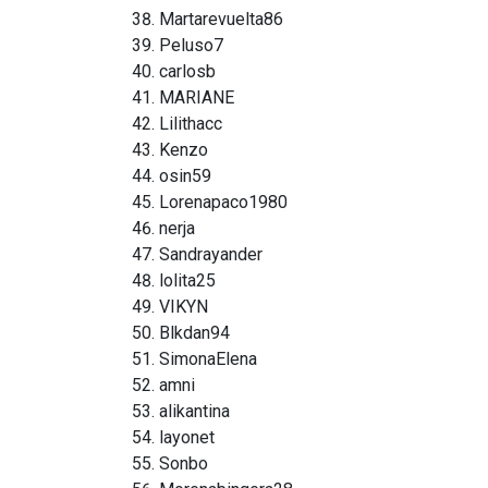
Martarevuelta86
Peluso7
carlosb
MARIANE
Lilithacc
Kenzo
osin59
Lorenapaco1980
nerja
Sandrayander
lolita25
VIKYN
Blkdan94
SimonaElena
amni
alikantina
layonet
Sonbo