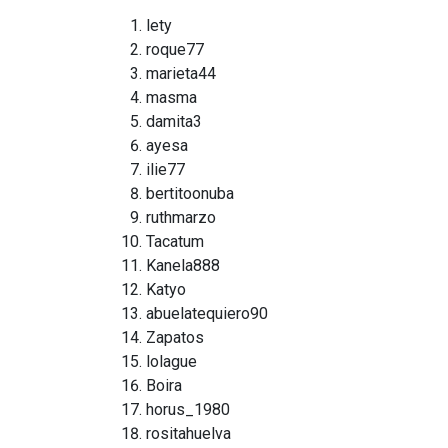
lety
roque77
marieta44
masma
damita3
ayesa
ilie77
bertitoonuba
ruthmarzo
Tacatum
Kanela888
Katyo
abuelatequiero90
Zapatos
lolague
Boira
horus_1980
rositahuelva