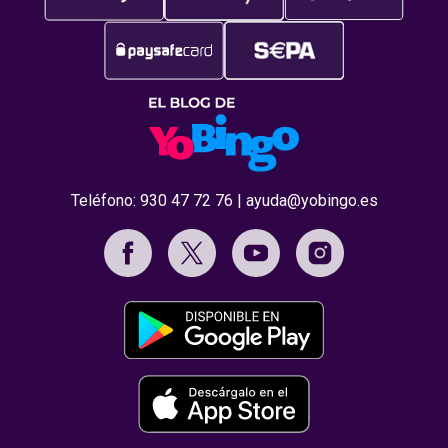
Teléfono:
930 47 72 76
|
ayuda@yobingo.es