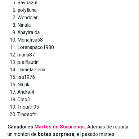
Rayoazul
solylluna
Wendclar
Ninala
Anayiraida
Monalisa58
Lorenapaco1980
maria87
pisiflautin
Danielaelena
isa1976
Naluk
Andrei4
Cleo3
Triquitri95
Tinosoft
Ganadores
Martes de Sorpresas
:
Además de repartir
un montón de
botes sorpresa
, el pasado martes