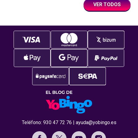
VER TODOS
Teléfono:
930 47 72 76
|
ayuda@yobingo.es