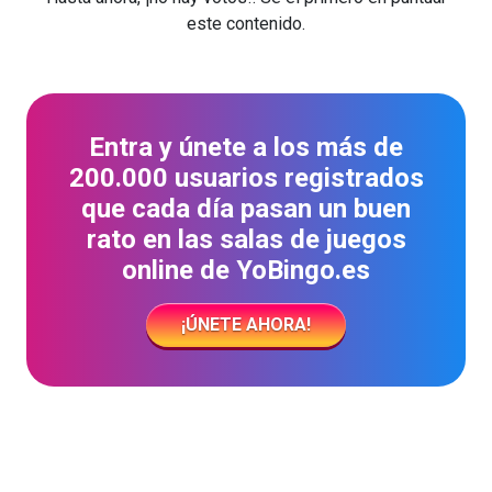
este contenido.
Entra y únete a los más de
200.000 usuarios registrados
que cada día pasan un buen
rato en las salas de juegos
online de YoBingo.es
¡ÚNETE AHORA!