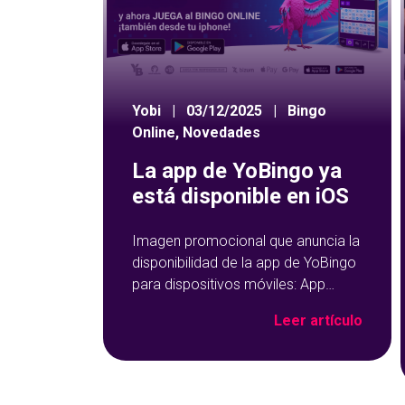
Yobi
|
03/12/2025
|
Bingo
Online
,
Novedades
La app de YoBingo ya
está disponible en iOS
Imagen promocional que anuncia la
disponibilidad de la app de YoBingo
para dispositivos móviles: App
Store y Google Play sobre un fondo
Leer artículo
azul con detalles geométricos.