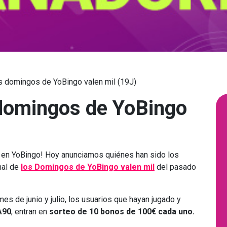
s domingos de YoBingo valen mil (19J)
domingos de YoBingo
s en YoBingo! Hoy anunciamos quiénes han sido los
nal de
los Domingos de YoBingo valen mil
del pasado
s de junio y julio, los usuarios que hayan jugado y
A90
, entran en
sorteo de 10 bonos de 100€ cada uno.