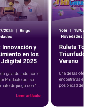
Yobi
|
18/07/2024
|
07/2025
|
Bingo
Novedades
,
Ruleta
edades
Ruleta Todos Som
 Innovación y
Triunfadores de
imiento en los
Verano
Jdigital 2025
Una de las ofertas semanales
ido galardonado con el
encontrarás en YoBingo te da 
jor Producto por su
posibilidad de multiplicar tus
rmato de juego con “El
ganancias en una rueda de pr
ngo”, una propuesta
Leer ar
Leer artículo
Se trata de la promoción Tod
formado la experiencia
Somos Triunfadores, que te d
ine en una vivencia aún
acceso a la ruleta para jugar b
da, social y divertida.