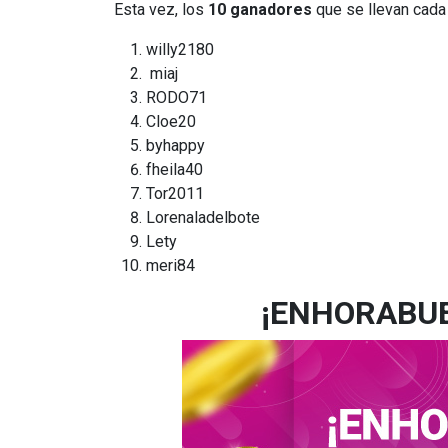
Esta vez, los
10
ganadores
que se llevan cada
willy2180
miaj
RODO71
Cloe20
byhappy
fheila40
Tor2011
Lorenaladelbote
Lety
meri84
¡ENHORABU