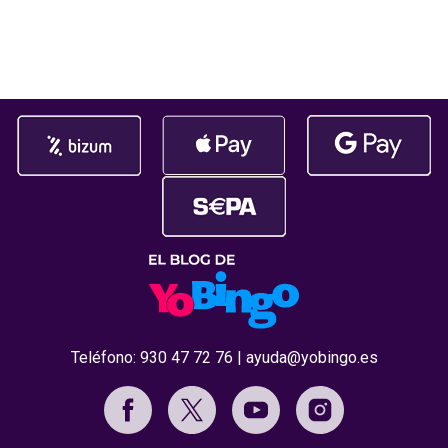
par de toques en tu dispositivo, ya
El reconocim
habrás cargado salgo en tu
durante la c
Premios Jdigi
celebrada
Teléfono:
930 47 72 76
|
ayuda@yobingo.es