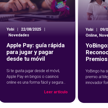
Yobi
|
22/08/2025
|
Yobi
|
09/
Novedades
Online
,
Nov
Apple Pay: guía rápida
YoBingo:
para jugar y pagar
Reconoc
desde tu móvil
Premios 
Si te gusta jugar desde el móvil,
YoBingo ha s
Apple Pay en bingos o casinos
premio al Me
online es una forma fácil y segura
innovador fo
de hacer tus depósitos. Este
Show de YoBi
Leer artículo
método de pago se ha vuelto muy
que ha trans
popular precisamente por su
del bingo onl
rapidez y facilidad de uso: con un
más entreteni