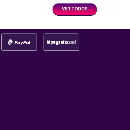
con un giro a la semana con
iento tuvo lugar
VER TODOS
premios en efectivo y
eremonia de los
multiplicadores. ¿Qué es la
tal 2025, que fue