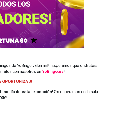
ingos de YoBingo valen mil! ¡Esperamos que disfrutéis
s ratos con nosotros en
YoBingo.es
!
A OPORTUNIDAD!
último día de esta promoción!
Os esperamos en la sala
00€
!