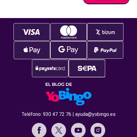
Teléfono:
930 47 72 76
|
ayuda@yobingo.es