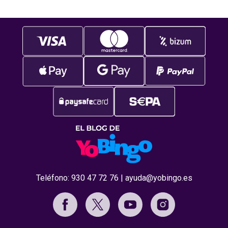
Teléfono:
930 47 72 76
|
ayuda@yobingo.es