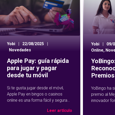
Yobi
|
22/08/2025
|
Yobi
|
09/
Novedades
Online
,
Nov
Apple Pay: guía rápida
YoBingo:
para jugar y pagar
Reconoc
desde tu móvil
Premios 
Si te gusta jugar desde el móvil,
YoBingo ha s
Apple Pay en bingos o casinos
premio al Me
online es una forma fácil y segura
innovador fo
de hacer tus depósitos. Este
Show de YoBi
Leer artículo
método de pago se ha vuelto muy
que ha trans