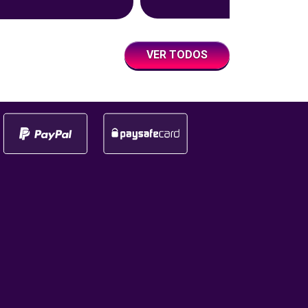
Somos Triunfadores, que te d
ine en una vivencia aún
acceso a la ruleta para jugar b
da, social y divertida.
con un giro a la semana con
iento tuvo lugar
VER TODOS
premios en efectivo y
eremonia de los
multiplicadores. ¿Qué es la
tal 2025, que fue