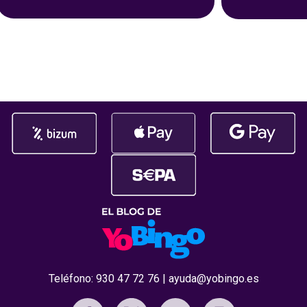
popular precisamente por su
del bingo onl
rapidez y facilidad de uso: con un
más entreteni
par de toques en tu dispositivo, ya
El reconocim
habrás cargado salgo en tu
durante la c
Premios Jdigi
celebrada
Teléfono:
930 47 72 76
|
ayuda@yobingo.es