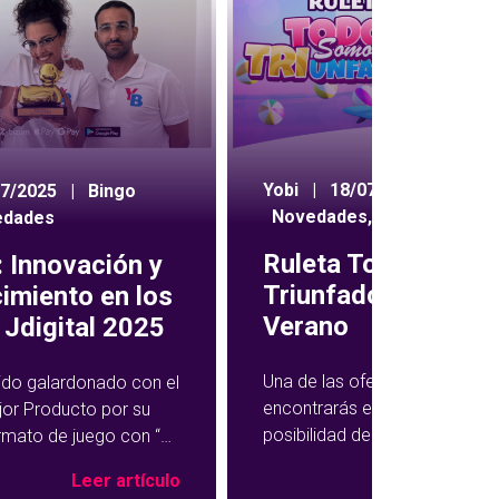
Yobi
|
18/07/2024
|
07/2025
|
Bingo
Novedades
,
Ruleta
edades
Ruleta Todos Som
 Innovación y
Triunfadores de
imiento en los
Verano
Jdigital 2025
Una de las ofertas semanales
ido galardonado con el
encontrarás en YoBingo te da 
jor Producto por su
posibilidad de multiplicar tus
rmato de juego con “El
ganancias en una rueda de pr
ngo”, una propuesta
Leer ar
Leer artículo
Se trata de la promoción Tod
formado la experiencia