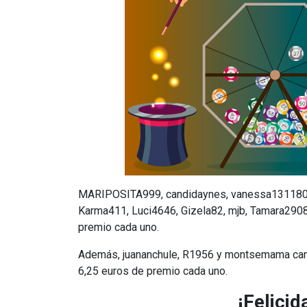
MARIPOSITA999, candidaynes, vanessa131180, 
Karma411, Luci4646, Gizela82, mjb, Tamara2908
premio cada uno.
Además, juananchule, R1956 y montsemama can
6,25 euros de premio cada uno.
¡Felici