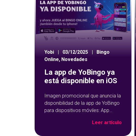
Yobi
|
03/12/2025
|
Bingo
Online
,
Novedades
La app de YoBingo ya
está disponible en iOS
Imagen promocional que anuncia la
disponibilidad de la app de YoBingo
para dispositivos móviles: App
Store y Google Play sobre un fondo
Leer artículo
azul con detalles geométricos.