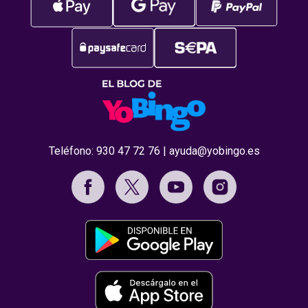
Teléfono:
930 47 72 76
|
ayuda@yobingo.es