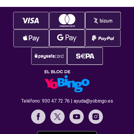
Teléfono:
930 47 72 76
|
ayuda@yobingo.es