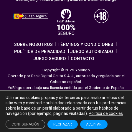
SOBRE NOSOTROS
TÉRMINOS Y CONDICIONES
POLÍTICA DE PRIVACIDAD
JUEGO AUTORIZADO
JUEGO SEGURO
CONTACTO
Copyright © 2025 YoBingo
Operado por Rank Digital Ceuta S.A.U., autorizada y regulada por el
Gobierno español.
YoBingo opera bajo una licencia emitida por el Gobierno de España,
cumpliendo con todas las normativas de seguridad y
Utilizamos cookies propias y de terceros para analizar el uso del
responsabilidad en los juegos online. El juego es una forma de
sitio web y mostrarte publicidad relacionada con tus preferencias
entretenimiento cuya finalidad es ofrecer diversión y emoción a los
sobre la base de un perfil elaborado a partir de tus hábitos de
jugadores en nuestra página web. Juega con moderación siguiendo
navegación (por ejemplo, páginas visitadas).
Política de cookies
las pautas recomendadas para el juego responsable.
CONFIGURACIÓN
RECHAZAR
ACEPTAR