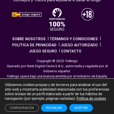
SOBRE NOSOTROS
TÉRMINOS Y CONDICIONES
POLÍTICA DE PRIVACIDAD
JUEGO AUTORIZADO
JUEGO SEGURO
CONTACTO
Copyright © 2025 YoBingo
Operado por Rank Digital Ceuta S.A.U., autorizada y regulada por el
Gobierno español.
YoBingo opera bajo una licencia emitida por el Gobierno de España,
cumpliendo con todas las normativas de seguridad y
Utilizamos cookies propias y de terceros para analizar el uso del
responsabilidad en los juegos online. El juego es una forma de
sitio web y mostrarte publicidad relacionada con tus preferencias
entretenimiento cuya finalidad es ofrecer diversión y emoción a los
sobre la base de un perfil elaborado a partir de tus hábitos de
jugadores en nuestra página web. Juega con moderación siguiendo
navegación (por ejemplo, páginas visitadas).
Política de cookies
las pautas recomendadas para el juego responsable.
CONFIGURACIÓN
RECHAZAR
ACEPTAR