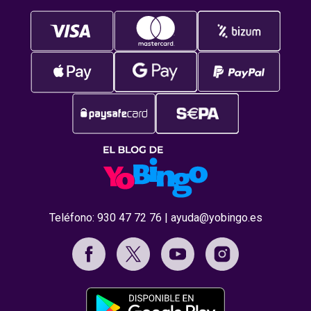
Teléfono:
930 47 72 76
|
ayuda@yobingo.es