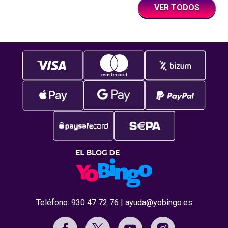
VER TODOS
Teléfono:
930 47 72 76
|
ayuda@yobingo.es