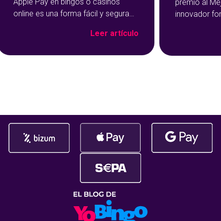
Apple Pay en bingos o casinos
premio al Me
online es una forma fácil y segura
innovador fo
de hacer tus depósitos. Este
Show de YoBi
Leer artículo
método de pago se ha vuelto muy
que ha trans
popular precisamente por su
del bingo onl
rapidez y facilidad de uso: con un
más entreteni
par de toques en tu dispositivo, ya
El reconocim
habrás cargado salgo en tu
durante la c
Premios Jdigi
celebrada