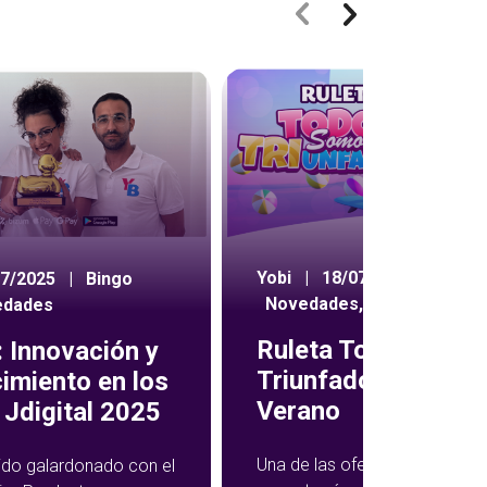
Yobi
|
18/07/2024
|
07/2025
|
Bingo
Novedades
,
Ruleta
edades
Ruleta Todos Som
 Innovación y
Triunfadores de
imiento en los
Verano
Jdigital 2025
Una de las ofertas semanales
ido galardonado con el