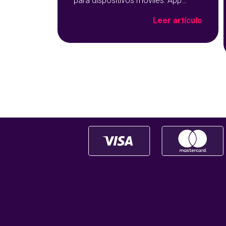
para dispositivos móviles: App
Store y Google Play sobre un fondo
Leer artículo
azul con detalles geométricos.