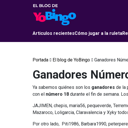
Articulos recientes
Cómo jugar a la ruleta
Re
Portada
El blog de YoBingo
Ganadores Núme
Ganadores Número
Ya sabemos quiénes son los
ganadores
de la 
con el
número 18
durante el fin de semana. Lo
JAJIMEN​, ​chepis​, ​maria56​, ​pequeverde​, ​Terremot
Mazaroco​, ​Loligarcia​, ​Claravalencia​ y ​Xyky t
Por otro lado, ​ Piti1986, Barbara1990, peterpere