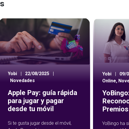
es
Yobi
|
22/08/2025
|
Yobi
|
09/
Novedades
Online
,
Nov
Apple Pay: guía rápida
YoBingo:
para jugar y pagar
Reconoc
desde tu móvil
Premios 
Si te gusta jugar desde el móvil,
YoBingo ha s