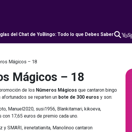
glas del Chat de YoBingo: Todo lo que Debes Saber
ros Mágicos – 18
s Mágicos – 18
promoción de los
Números Mágicos
que cantaron bingo
s afortunados se reparten un
bote de 300 euros
y son:
o​, ​Manuel2020​, ​susi1956​, ​Blankitamari​, ​kikoeva​, ​
odos con 17,65 euros de premio cada uno.
z ​y SMARI, irenetatianita, Manolinoo ​cantaron