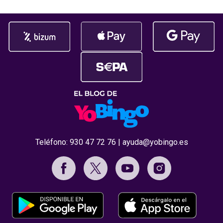
celebrada
Teléfono:
930 47 72 76
|
ayuda@yobingo.es