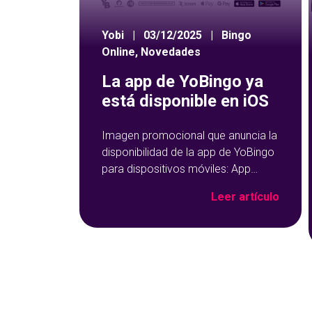
Yobi
|
03/12/2025
|
Bingo
Online
,
Novedades
La app de YoBingo ya
está disponible en iOS
Imagen promocional que anuncia la
disponibilidad de la app de YoBingo
para dispositivos móviles: App
Store y Google Play sobre un fondo
Leer artículo
azul con detalles geométricos.