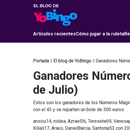
Articulos recientes
Cómo jugar a la ruleta
Re
Portada
El blog de YoBingo
Ganadores Númer
Ganadores Número
de Julio)
Estos son los ganadores de los Números Mágic
con el 43 y se reparten un bote de 300 euros:
ansicu14, niidea, Azrael36, Teresete69, Vanesap
Kiliali17, Arijes, DanielBarcia, Santonja53 con 2