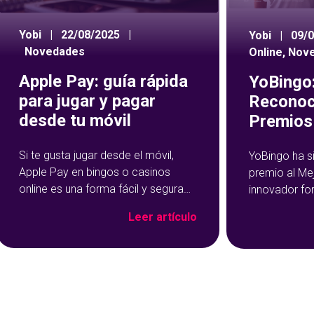
Yobi
|
22/08/2025
|
Yobi
|
09/
Novedades
Online
,
Nov
Apple Pay: guía rápida
YoBingo:
para jugar y pagar
Reconoc
desde tu móvil
Premios 
Si te gusta jugar desde el móvil,
YoBingo ha s
Apple Pay en bingos o casinos
premio al Me
online es una forma fácil y segura
innovador fo
de hacer tus depósitos. Este
Show de YoBi
Leer artículo
método de pago se ha vuelto muy
que ha trans
popular precisamente por su
del bingo onl
rapidez y facilidad de uso: con un
más entreteni
par de toques en tu dispositivo, ya
El reconocim
habrás cargado salgo en tu
durante la c
Premios Jdigi