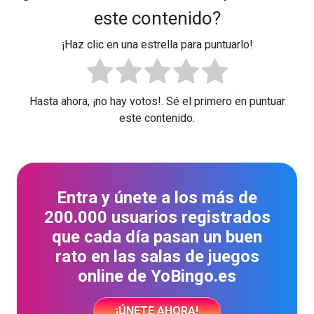
este contenido?
¡Haz clic en una estrella para puntuarlo!
Hasta ahora, ¡no hay votos!. Sé el primero en puntuar
este contenido.
Entra y únete a los más de
200.000 usuarios registrados
que cada día pasan un buen
rato en las salas de juegos
online de YoBingo.es
¡ÚNETE AHORA!