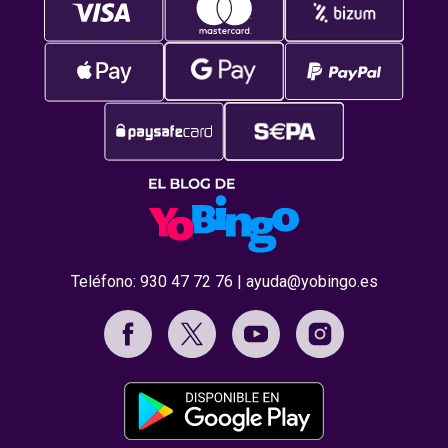
Teléfono:
930 47 72 76
|
ayuda@yobingo.es