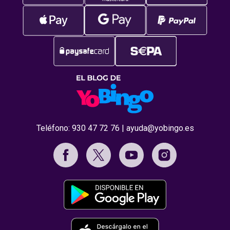
Teléfono:
930 47 72 76
|
ayuda@yobingo.es