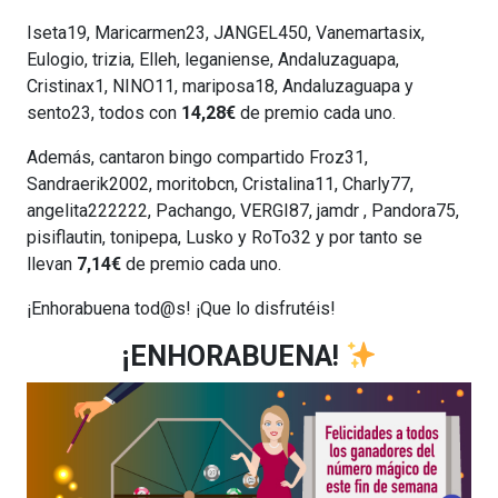
Iseta19, Maricarmen23, JANGEL450, Vanemartasix,
Eulogio, trizia, Elleh, leganiense, Andaluzaguapa,
Cristinax1, NINO11, mariposa18, Andaluzaguapa y
sento23, todos con
14,28€
de premio cada uno.
Además, cantaron bingo compartido Froz31,
Sandraerik2002, moritobcn, Cristalina11, Charly77,
angelita222222, Pachango, VERGI87, jamdr , Pandora75,
pisiflautin, tonipepa, Lusko y RoTo32 y por tanto se
llevan
7,14€
de premio cada uno.
¡Enhorabuena tod@s! ¡Que lo disfrutéis!
¡ENHORABUENA!