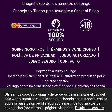
El significado de los números del bingo
Consejos y Trucos para Ayudarte a Ganar al Bingo
SOBRE NOSOTROS
TÉRMINOS Y CONDICIONES
POLÍTICA DE PRIVACIDAD
JUEGO AUTORIZADO
JUEGO SEGURO
CONTACTO
Copyright © 2025 YoBingo
Operado por Rank Digital Ceuta S.A.U., autorizada y regulada por el
Gobierno español.
YoBingo opera bajo una licencia emitida por el Gobierno de España,
cumpliendo con todas las normativas de seguridad y
Utilizamos cookies propias y de terceros para analizar el uso del
responsabilidad en los juegos online. El juego es una forma de
sitio web y mostrarte publicidad relacionada con tus preferencias
entretenimiento cuya finalidad es ofrecer diversión y emoción a los
sobre la base de un perfil elaborado a partir de tus hábitos de
jugadores en nuestra página web. Juega con moderación siguiendo
navegación (por ejemplo, páginas visitadas).
Política de cookies
las pautas recomendadas para el juego responsable.