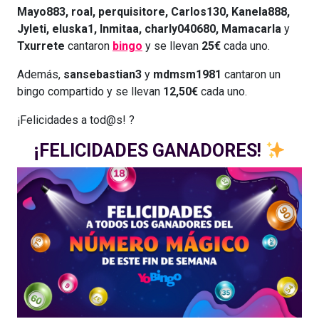
Mayo883, roal, perquisitore, Carlos130, Kanela888,
Jyleti, eluska1, Inmitaa, charly040680, Mamacarla
y
Txurrete
cantaron
bingo
y se llevan
25€
cada uno.
Además,
sansebastian3
y
mdmsm1981
cantaron un
bingo compartido y se llevan
12,50€
cada uno.
¡Felicidades a tod@s! ?
¡FELICIDADES GANADORES!