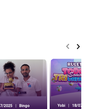
Yobi
|
18/07/2024
|
07/2025
|
Bingo