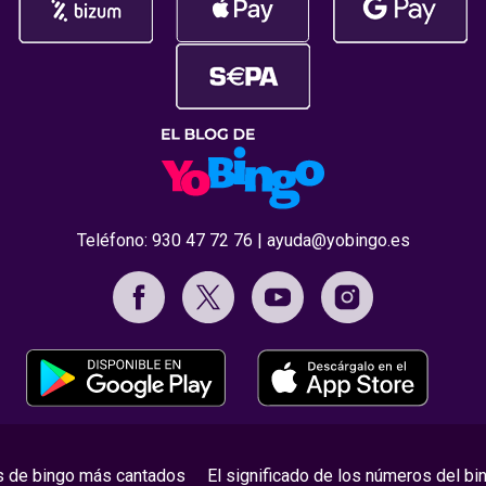
Teléfono:
930 47 72 76
|
ayuda@yobingo.es
s de bingo más cantados
El significado de los números del bi