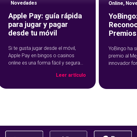
Novedades
Online
,
Nov
Apple Pay: guía rápida
YoBingo:
para jugar y pagar
Reconoc
desde tu móvil
Premios 
Si te gusta jugar desde el móvil,
YoBingo ha s
Apple Pay en bingos o casinos
premio al Me
online es una forma fácil y segura
innovador fo
de hacer tus depósitos. Este
Show de YoBi
Leer artículo
método de pago se ha vuelto muy
que ha trans
popular precisamente por su
del bingo onl
rapidez y facilidad de uso: con un
más entreteni
par de toques en tu dispositivo, ya
El reconocim
habrás cargado salgo en tu
durante la c
Premios Jdigi
celebrada