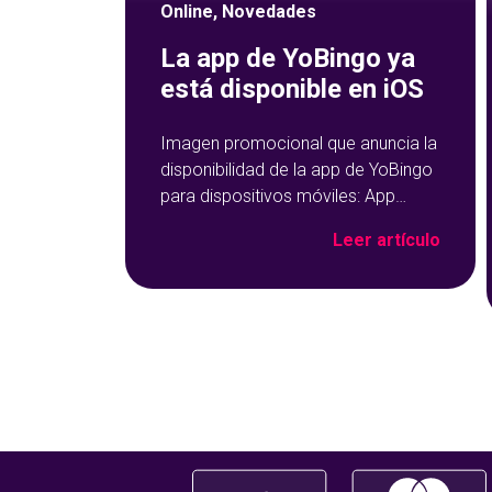
Online
,
Novedades
La app de YoBingo ya
está disponible en iOS
Imagen promocional que anuncia la
disponibilidad de la app de YoBingo
para dispositivos móviles: App
Store y Google Play sobre un fondo
Leer artículo
azul con detalles geométricos.