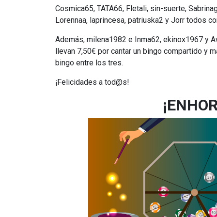
Cosmica65, TATA66, Fletali, sin-suerte, Sabrinag
Lorennaa, laprincesa, patriuska2 y Jorr todos 
Además, milena1982 e Inma62, ekinox1967 y Aw
llevan 7,50€ por cantar un bingo compartido y m
bingo entre los tres.
¡Felicidades a tod@s!
¡ENHO