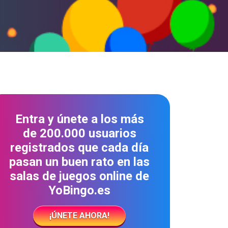
Entra y únete a los más
de 200.000 usuarios
registrados que cada día
pasan un buen rato en las
salas de juegos online de
YoBingo.es
¡ÚNETE AHORA!