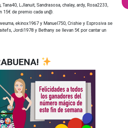
, Tana40, LJlanuit, Sandrasosa, chalay, ardy, Rosa2233,
con 15€ de premio cada un@.
euma, ekinox1967 y Manuel750, Crishie y Esprosiva se
aitefs, Jordi1978 y Bethany se llevan 5€ por cantar un
RABUENA!