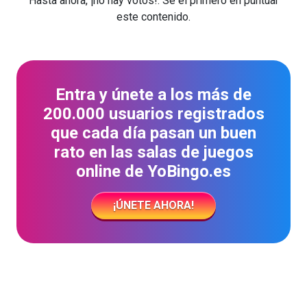
Hasta ahora, ¡no hay votos!. Sé el primero en puntuar
este contenido.
Entra y únete a los más de
200.000 usuarios registrados
que cada día pasan un buen
rato en las salas de juegos
online de YoBingo.es
¡ÚNETE AHORA!