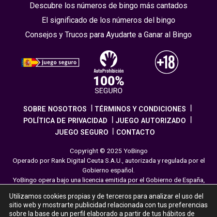
Descubre los números de bingo más cantados
El significado de los números del bingo
Consejos y Trucos para Ayudarte a Ganar al Bingo
SOBRE NOSOTROS
TÉRMINOS Y CONDICIONES
POLÍTICA DE PRIVACIDAD
JUEGO AUTORIZADO
JUEGO SEGURO
CONTACTO
Copyright © 2025 YoBingo
Operado por Rank Digital Ceuta S.A.U., autorizada y regulada por el
Gobierno español.
YoBingo opera bajo una licencia emitida por el Gobierno de España,
cumpliendo con todas las normativas de seguridad y
Utilizamos cookies propias y de terceros para analizar el uso del
responsabilidad en los juegos online. El juego es una forma de
sitio web y mostrarte publicidad relacionada con tus preferencias
entretenimiento cuya finalidad es ofrecer diversión y emoción a los
sobre la base de un perfil elaborado a partir de tus hábitos de