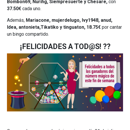
Bombon69, Nurihg, Siempresuerte y Chesare,
con
37.50€
cada uno.
Además,
Mariacone, mujerdelugo, Ivy1948, anud,
Idea, antonieta,Tikatiko y tinguaton, 18.75€
por cantar
un bingo compartido.
¡FELICIDADES A TOD@S! ??