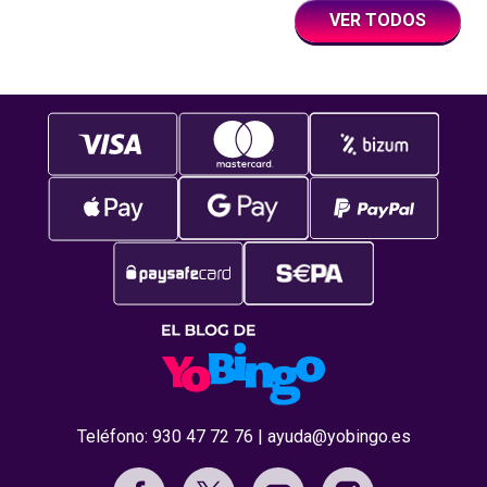
VER TODOS
Teléfono:
930 47 72 76
|
ayuda@yobingo.es