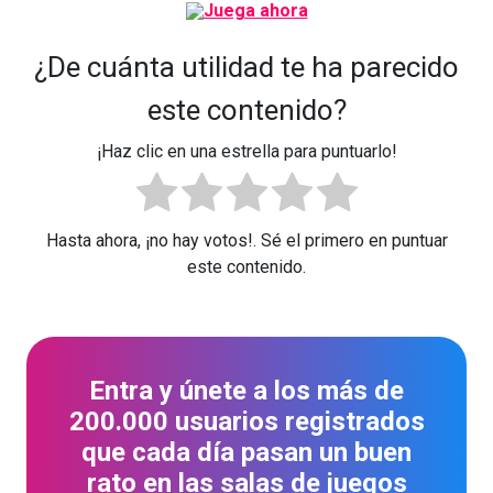
¿De cuánta utilidad te ha parecido
este contenido?
¡Haz clic en una estrella para puntuarlo!
Hasta ahora, ¡no hay votos!. Sé el primero en puntuar
este contenido.
Entra y únete a los más de
200.000 usuarios registrados
que cada día pasan un buen
rato en las salas de juegos