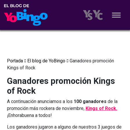
Portada
El blog de YoBingo
Ganadores promoción
Kings of Rock
Ganadores promoción Kings
of Rock
A continuación anunciamos a los
100 ganadores
de la
promoción más rockera de noviembre,
Kings of Rock.
¡Enhorabuena a todos!
Los ganadores jugaron a alguno de nuestros 3 juegos de