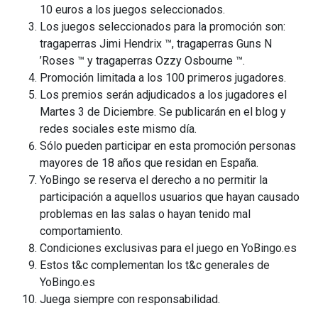
10 euros a los juegos seleccionados.
Los juegos seleccionados para la promoción son:
tragaperras Jimi Hendrix ™, tragaperras Guns N
’Roses ™ y tragaperras Ozzy Osbourne ™.
Promoción limitada a los 100 primeros jugadores.
Los premios serán adjudicados a los jugadores el
Martes 3 de Diciembre. Se publicarán en el blog y
redes sociales este mismo día.
Sólo pueden participar en esta promoción personas
mayores de 18 años que residan en España.
YoBingo se reserva el derecho a no permitir la
participación a aquellos usuarios que hayan causado
problemas en las salas o hayan tenido mal
comportamiento.
Condiciones exclusivas para el juego en YoBingo.es
Estos t&c complementan los t&c generales de
YoBingo.es
Juega siempre con responsabilidad.