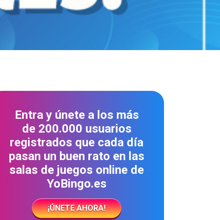
Entra y únete a los más
de 200.000 usuarios
registrados que cada día
pasan un buen rato en las
salas de juegos online de
YoBingo.es
¡ÚNETE AHORA!