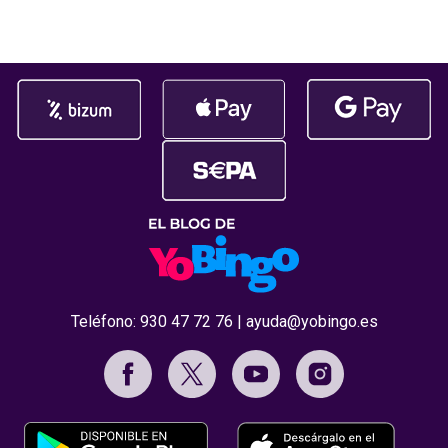
habrás cargado salgo en tu
durante la c
Premios Jdigi
celebrada
Teléfono:
930 47 72 76
|
ayuda@yobingo.es