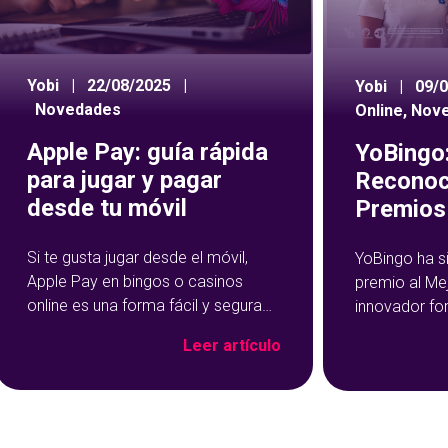
Yobi
|
22/08/2025
|
Yobi
|
09/
Novedades
Online
,
Nov
Apple Pay: guía rápida
YoBingo:
para jugar y pagar
Reconoc
desde tu móvil
Premios 
Si te gusta jugar desde el móvil,
YoBingo ha s
Apple Pay en bingos o casinos
premio al Me
online es una forma fácil y segura
innovador fo
de hacer tus depósitos. Este
Show de YoBi
Leer artículo
método de pago se ha vuelto muy
que ha trans
popular precisamente por su
del bingo onl
rapidez y facilidad de uso: con un
más entreteni
par de toques en tu dispositivo, ya
El reconocim