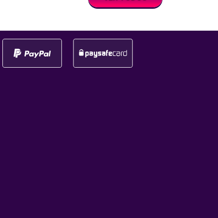
premios en efectivo y
eremonia de los
multiplicadores. ¿Qué es la
tal 2025, que fue