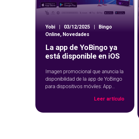
Yobi
|
03/12/2025
|
Bingo
Online
,
Novedades
La app de YoBingo ya
está disponible en iOS
Imagen promocional que anuncia la
disponibilidad de la app de YoBingo
para dispositivos móviles: App
Store y Google Play sobre un fondo
Leer artículo
azul con detalles geométricos.