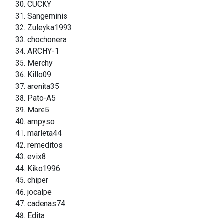
CUCKY
Sangeminis
Zuleyka1993
chochonera
ARCHY-1
Merchy
Killo09
arenita35
Pato-A5
Mare5
ampyso
marieta44
remeditos
evix8
Kiko1996
chiper
jocalpe
cadenas74
Edita