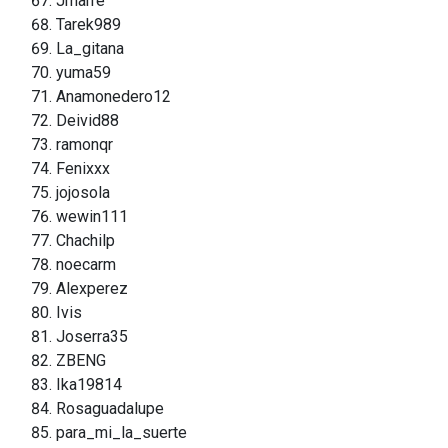
Jmarre
Tarek989
La_gitana
yuma59
Anamonedero12
Deivid88
ramonqr
Fenixxx
jojosola
wewin111
Chachilp
noecarm
Alexperez
Ivis
Joserra35
ZBENG
Ika19814
Rosaguadalupe
para_mi_la_suerte