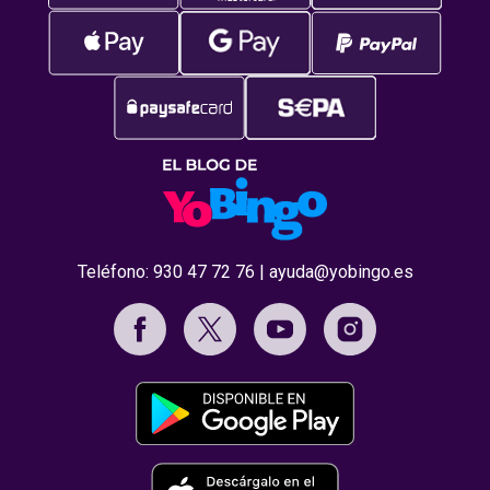
Teléfono:
930 47 72 76
|
ayuda@yobingo.es