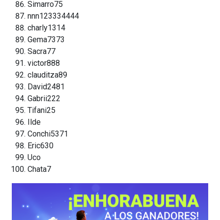
Simarro75
nnn123334444
charly1314
Gema7373
Sacra77
victor888
clauditza89
David2481
Gabrii222
Tifani25
Ilde
Conchi5371
Eric630
Uco
Chata7