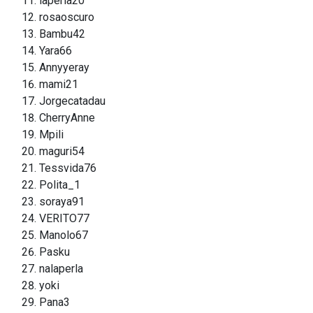
laperla20
rosaoscuro
Bambu42
Yara66
Annyyeray
mami21
Jorgecatadau
CherryAnne
Mpili
maguri54
Tessvida76
Polita_1
soraya91
VERITO77
Manolo67
Pasku
nalaperla
yoki
Pana3