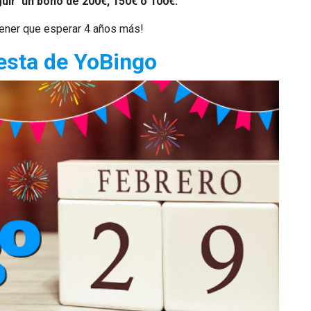
uir un bono de 200€, 150€ ó 100€.
 tener que esperar 4 años más!
iesta de YoBingo