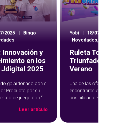
Yobi
|
18/07/2024
|
07/2025
|
Bingo
Novedades
,
Ruleta
edades
Ruleta Todos Som
 Innovación y
Triunfadores de
imiento en los
Verano
Jdigital 2025
Una de las ofertas semanales
ido galardonado con el
encontrarás en YoBingo te da 
jor Producto por su
posibilidad de multiplicar tus
rmato de juego con “El
ganancias en una rueda de pr
ngo”, una propuesta
Leer ar
Leer artículo
Se trata de la promoción Tod
formado la experiencia
Somos Triunfadores, que te d
ine en una vivencia aún
acceso a la ruleta para jugar b
da, social y divertida.