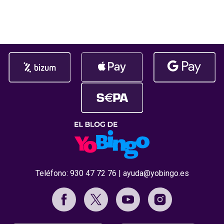
par de toques en tu dispositivo, ya
El reconocim
habrás cargado salgo en tu
durante la c
Premios Jdigi
celebrada
Teléfono:
930 47 72 76
|
ayuda@yobingo.es