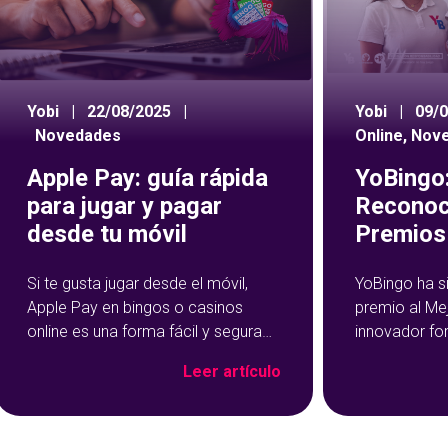
Yobi
|
22/08/2025
|
Yobi
|
09/
Novedades
Online
,
Nov
Apple Pay: guía rápida
YoBingo:
para jugar y pagar
Reconoc
desde tu móvil
Premios 
Si te gusta jugar desde el móvil,
YoBingo ha s
Apple Pay en bingos o casinos
premio al Me
online es una forma fácil y segura
innovador fo
de hacer tus depósitos. Este
Show de YoBi
Leer artículo
método de pago se ha vuelto muy
que ha trans
popular precisamente por su
del bingo onl
rapidez y facilidad de uso: con un
más entreteni