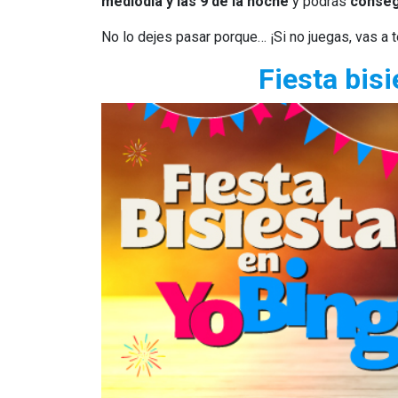
mediodía y las 9 de la noche
y podrás
conseg
No lo dejes pasar porque… ¡Si no juegas, vas a
Fiesta bis