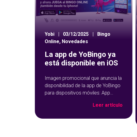
Yobi
|
03/12/2025
|
Bingo
Online
,
Novedades
La app de YoBingo ya
está disponible en iOS
Imagen promocional que anuncia la
disponibilidad de la app de YoBingo
para dispositivos móviles: App
Store y Google Play sobre un fondo
Leer artículo
azul con detalles geométricos.