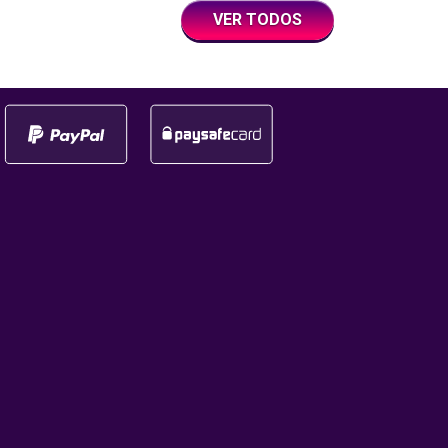
con un giro a la semana con
iento tuvo lugar
VER TODOS
premios en efectivo y
eremonia de los
multiplicadores. ¿Qué es la
tal 2025, que fue