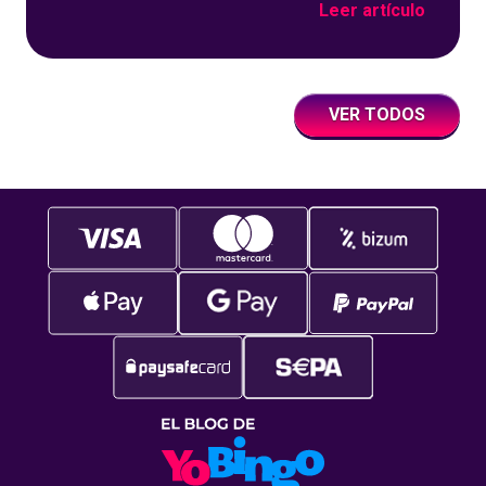
Leer artículo
VER TODOS