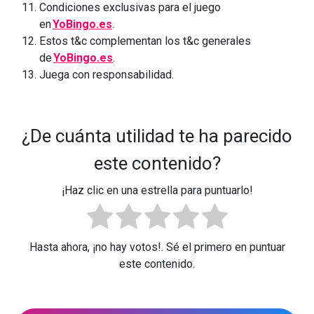
Condiciones exclusivas para el juego
en
YoBingo.es
.
Estos t&c complementan los t&c generales
de
YoBingo.es
.
Juega con responsabilidad.
¿De cuánta utilidad te ha parecido
este contenido?
¡Haz clic en una estrella para puntuarlo!
Hasta ahora, ¡no hay votos!. Sé el primero en puntuar
este contenido.