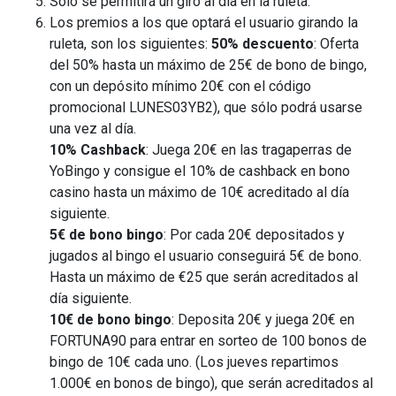
Sólo se permitirá un giro al día en la ruleta.
Los premios a los que optará el usuario girando la
ruleta, son los siguientes:
50% descuento
: Oferta
del 50% hasta un máximo de 25€ de bono de bingo,
con un depósito mínimo 20€ con el código
promocional LUNES03YB2), que sólo podrá usarse
una vez al día.
10% Cashback
: Juega 20€ en las tragaperras de
YoBingo y consigue el 10% de cashback en bono
casino hasta un máximo de 10€ acreditado al día
siguiente.
5€ de bono bingo
: Por cada 20€ depositados y
jugados al bingo el usuario conseguirá 5€ de bono.
Hasta un máximo de €25 que serán acreditados al
día siguiente.
10€ de bono bingo
: Deposita 20€ y juega 20€ en
FORTUNA90 para entrar en sorteo de 100 bonos de
bingo de 10€ cada uno. (Los jueves repartimos
1.000€ en bonos de bingo), que serán acreditados al