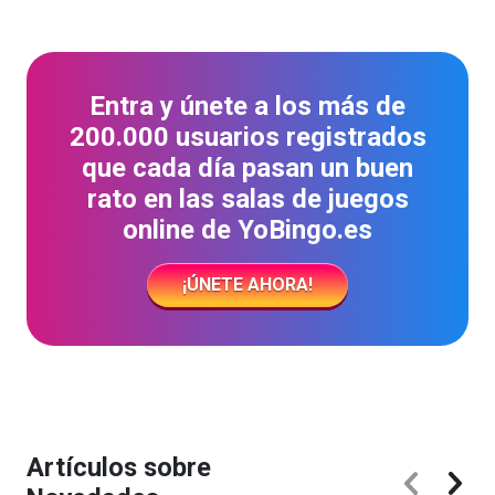
Entra y únete a los más de
200.000 usuarios registrados
que cada día pasan un buen
rato en las salas de juegos
online de YoBingo.es
¡ÚNETE AHORA!
Artículos sobre