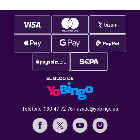
Teléfono:
930 47 72 76
|
ayuda@yobingo.es