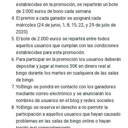
establecidas en la promoción, se repartirán un bote
de 2.000 euros de bono cada semana.
El premio a cada ganador se asignará cada
miércoles (24 de junio, 1, 8, 15, 22, y 29 de julio de
2020).
El bote de 2.000 euros se repartirá entre todos
aquellos usuarios que cumplan con las condiciones
establecidas para esta promoción.
Para participar en la promoción los usuarios deberán
depositar y jugar al menos 30€ en dinero real al
bingo durante los martes en cualquiera de las salas
de bingo.
YoBingo se pondrá en contacto con los ganadores
mediante correo electrónico y se anunciarán los
nombres de usuarios en el blog y redes sociales.
YoBingo se reserva el derecho a no permitir la
participación a aquellos usuarios que hayan causado
problemas en las salas de bingo online o hayan
tenido mal comportamiento.