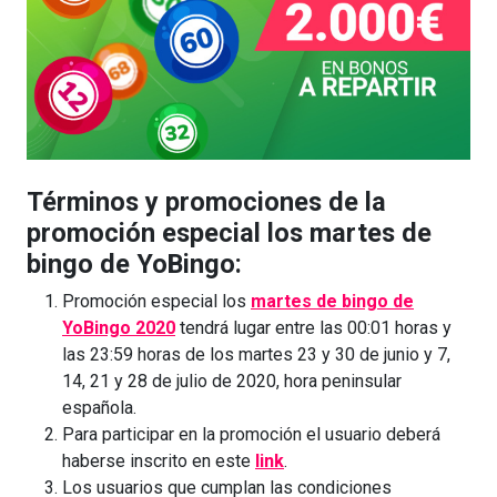
Términos y promociones de la
promoción especial los martes de
bingo de YoBingo:
Promoción especial los
martes de bingo de
YoBingo 2020
tendrá lugar entre las 00:01 horas y
las 23:59 horas de los martes 23 y 30 de junio y 7,
14, 21 y 28 de julio de 2020, hora peninsular
española.
Para participar en la promoción el usuario deberá
haberse inscrito en este
link
.
Los usuarios que cumplan las condiciones