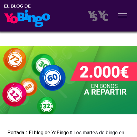
Portada
El blog de YoBingo
Los martes de bingo en