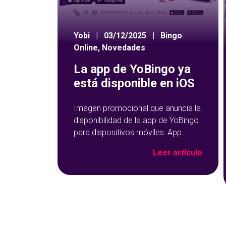
Yobi
|
03/12/2025
|
Bingo
Online
,
Novedades
La app de YoBingo ya
está disponible en iOS
Imagen promocional que anuncia la
disponibilidad de la app de YoBingo
para dispositivos móviles: App
Store y Google Play sobre un fondo
Leer artículo
azul con detalles geométricos.