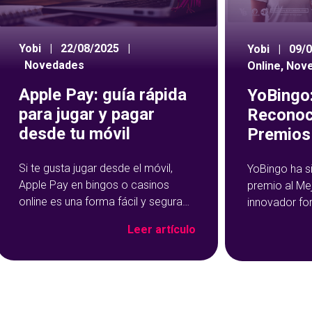
Yobi
|
22/08/2025
|
Yobi
|
09/
Novedades
Online
,
Nov
Apple Pay: guía rápida
YoBingo:
para jugar y pagar
Reconoc
desde tu móvil
Premios 
Si te gusta jugar desde el móvil,
YoBingo ha s
Apple Pay en bingos o casinos
premio al Me
online es una forma fácil y segura
innovador fo
de hacer tus depósitos. Este
Show de YoBi
Leer artículo
método de pago se ha vuelto muy
que ha trans
popular precisamente por su
del bingo onl
rapidez y facilidad de uso: con un
más entreteni
par de toques en tu dispositivo, ya
El reconocim
habrás cargado salgo en tu
durante la c