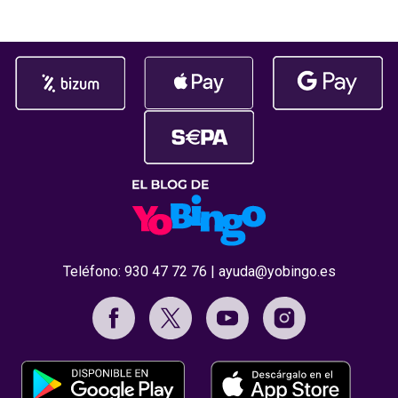
Premios Jdigi
celebrada
Teléfono:
930 47 72 76
|
ayuda@yobingo.es