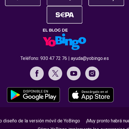
Teléfono:
930 47 72 76
|
ayuda@yobingo.es
 diseño de la versión móvil de YoBingo
¡Muy pronto habrá nu