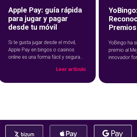
Apple Pay: guía rápida
YoBingo:
para jugar y pagar
Reconoc
desde tu móvil
Premios 
Si te gusta jugar desde el móvil,
YoBingo ha s
Apple Pay en bingos o casinos
premio al Me
online es una forma fácil y segura
innovador fo
de hacer tus depósitos. Este
Show de YoBi
Leer artículo
método de pago se ha vuelto muy
que ha trans
popular precisamente por su
del bingo onl
rapidez y facilidad de uso: con un
más entreteni
par de toques en tu dispositivo, ya
El reconocim
habrás cargado salgo en tu
durante la c
Premios Jdigi
celebrada