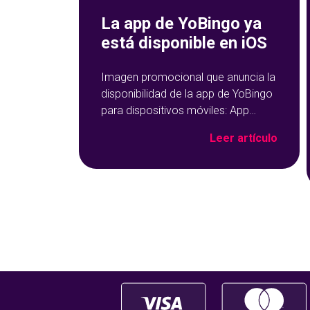
La app de YoBingo ya
está disponible en iOS
Imagen promocional que anuncia la
disponibilidad de la app de YoBingo
para dispositivos móviles: App
Store y Google Play sobre un fondo
Leer artículo
azul con detalles geométricos.