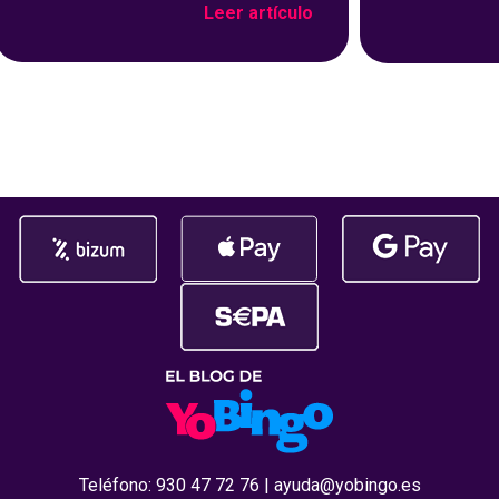
Leer artículo
método de pago se ha vuelto muy
que ha trans
popular precisamente por su
del bingo onl
rapidez y facilidad de uso: con un
más entreteni
par de toques en tu dispositivo, ya
El reconocim
habrás cargado salgo en tu
durante la c
Premios Jdigi
celebrada
Teléfono:
930 47 72 76
|
ayuda@yobingo.es