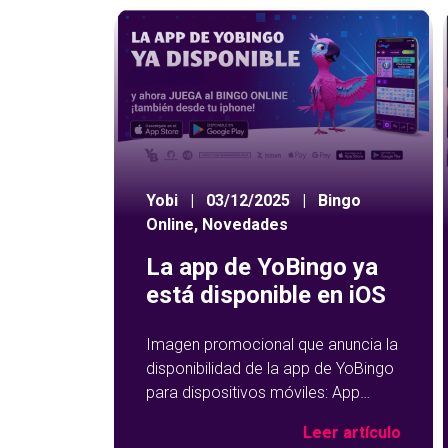
Yobi
|
03/12/2025
|
Bingo
Online
,
Novedades
La app de YoBingo ya
está disponible en iOS
Imagen promocional que anuncia la
disponibilidad de la app de YoBingo
para dispositivos móviles: App
Store y Google Play sobre un fondo
Leer artículo
azul con detalles geométricos.