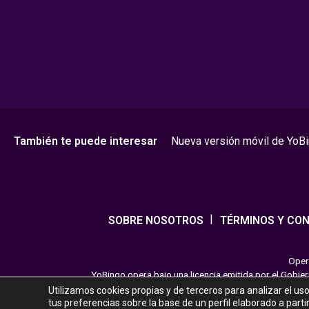
También te puede interesar
Nueva versión móvil de YoB
SOBRE NOSOTROS
TÉRMINOS Y CON
Opera
YoBingo opera bajo una licencia emitida por el Gobie
entretenimiento cuya finalidad es ofrecer diversión y 
Utilizamos cookies propias y de terceros para analizar el us
tus preferencias sobre la base de un perfil elaborado a part