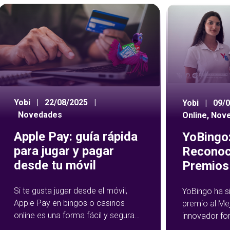
Yobi
|
22/08/2025
|
Yobi
|
09/
Novedades
Online
,
Nov
Apple Pay: guía rápida
YoBingo:
para jugar y pagar
Reconoc
desde tu móvil
Premios 
Si te gusta jugar desde el móvil,
YoBingo ha s
Apple Pay en bingos o casinos
premio al Me
online es una forma fácil y segura
innovador fo
de hacer tus depósitos. Este
Show de YoBi