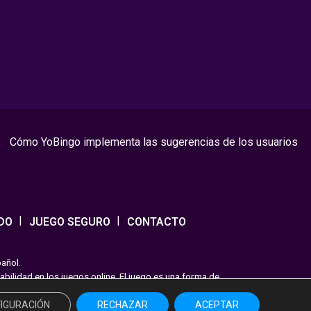
Cómo YoBingo implementa las sugerencias de los usuarios
DO
JUEGO SEGURO
CONTACTO
pañol.
ilidad en los juegos online. El juego es una forma de
endo las pautas recomendadas para el juego responsable.
IGURACIÓN
RECHAZAR
ACEPTAR