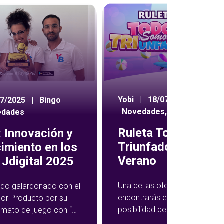
Yobi
|
18/07/2024
|
07/2025
|
Bingo
Novedades
,
Ruleta
edades
Ruleta Todos Som
 Innovación y
Triunfadores de
imiento en los
Verano
Jdigital 2025
Una de las ofertas semanales
ido galardonado con el
encontrarás en YoBingo te da 
jor Producto por su
posibilidad de multiplicar tus
rmato de juego con “El
ganancias en una rueda de pr
ngo”, una propuesta