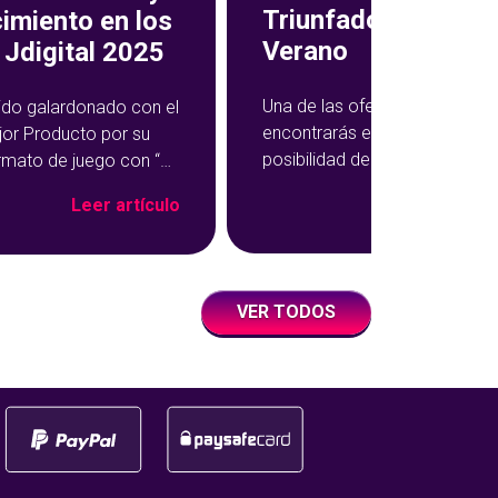
Triunfadores de
imiento en los
Verano
Jdigital 2025
Una de las ofertas semanales
ido galardonado con el
encontrarás en YoBingo te da 
jor Producto por su
posibilidad de multiplicar tus
rmato de juego con “El
ganancias en una rueda de pr
ngo”, una propuesta
Leer ar
Leer artículo
Se trata de la promoción Tod
formado la experiencia
Somos Triunfadores, que te d
ine en una vivencia aún
acceso a la ruleta para jugar b
da, social y divertida.
con un giro a la semana con
iento tuvo lugar
VER TODOS
premios en efectivo y
eremonia de los
multiplicadores. ¿Qué es la
tal 2025, que fue