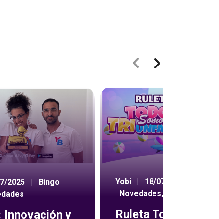
Yobi
|
18/07/2024
|
07/2025
|
Bingo
Novedades
,
Ruleta
edades
Ruleta Todos Som
 Innovación y