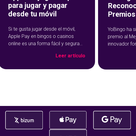
para jugar y pagar
Reconoc
desde tu móvil
Premios 
Si te gusta jugar desde el móvil,
YoBingo ha s
Apple Pay en bingos o casinos
premio al Me
online es una forma fácil y segura
innovador fo
de hacer tus depósitos. Este
Show de YoBi
Leer artículo
método de pago se ha vuelto muy
que ha trans
popular precisamente por su
del bingo onl
rapidez y facilidad de uso: con un
más entreteni
par de toques en tu dispositivo, ya
El reconocim
habrás cargado salgo en tu
durante la c
Premios Jdigi
celebrada