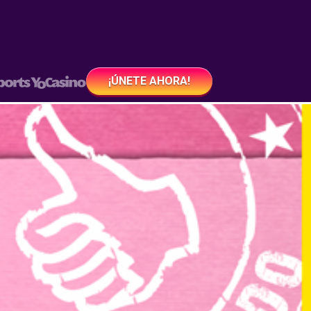
¡ÚNETE AHORA!