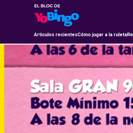
Articulos recientes
Cómo jugar a la ruleta
Re