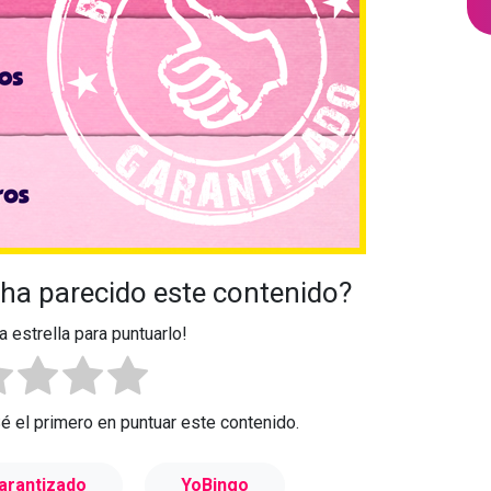
 ha parecido este contenido?
a estrella para puntuarlo!
Sé el primero en puntuar este contenido.
arantizado
YoBingo