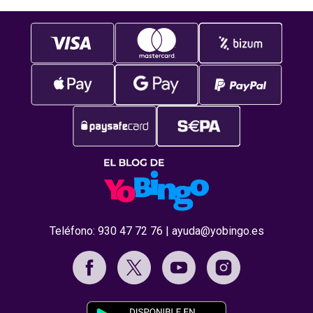
Teléfono:
930 47 72 76
|
ayuda@yobingo.es