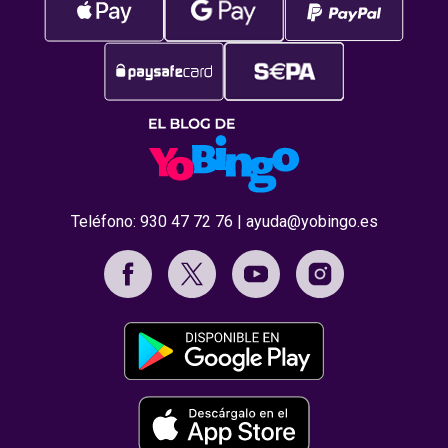
Teléfono:
930 47 72 76
|
ayuda@yobingo.es