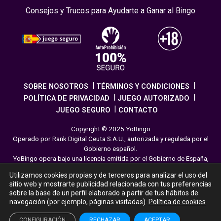
Consejos y Trucos para Ayudarte a Ganar al Bingo
SOBRE NOSOTROS
TÉRMINOS Y CONDICIONES
POLÍTICA DE PRIVACIDAD
JUEGO AUTORIZADO
JUEGO SEGURO
CONTACTO
Copyright © 2025 YoBingo
Operado por Rank Digital Ceuta S.A.U., autorizada y regulada por el
Gobierno español.
YoBingo opera bajo una licencia emitida por el Gobierno de España,
cumpliendo con todas las normativas de seguridad y
Utilizamos cookies propias y de terceros para analizar el uso del
responsabilidad en los juegos online. El juego es una forma de
sitio web y mostrarte publicidad relacionada con tus preferencias
entretenimiento cuya finalidad es ofrecer diversión y emoción a los
sobre la base de un perfil elaborado a partir de tus hábitos de
jugadores en nuestra página web. Juega con moderación siguiendo
navegación (por ejemplo, páginas visitadas).
Política de cookies
las pautas recomendadas para el juego responsable.
CONFIGURACIÓN
RECHAZAR
ACEPTAR