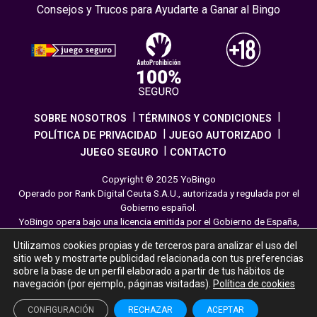
Consejos y Trucos para Ayudarte a Ganar al Bingo
SOBRE NOSOTROS
TÉRMINOS Y CONDICIONES
POLÍTICA DE PRIVACIDAD
JUEGO AUTORIZADO
JUEGO SEGURO
CONTACTO
Copyright © 2025 YoBingo
Operado por Rank Digital Ceuta S.A.U., autorizada y regulada por el
Gobierno español.
YoBingo opera bajo una licencia emitida por el Gobierno de España,
cumpliendo con todas las normativas de seguridad y
Utilizamos cookies propias y de terceros para analizar el uso del
responsabilidad en los juegos online. El juego es una forma de
sitio web y mostrarte publicidad relacionada con tus preferencias
entretenimiento cuya finalidad es ofrecer diversión y emoción a los
sobre la base de un perfil elaborado a partir de tus hábitos de
jugadores en nuestra página web. Juega con moderación siguiendo
navegación (por ejemplo, páginas visitadas).
Política de cookies
las pautas recomendadas para el juego responsable.
CONFIGURACIÓN
RECHAZAR
ACEPTAR