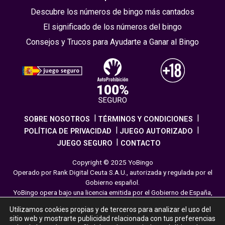
Descubre los números de bingo más cantados
El significado de los números del bingo
Consejos y Trucos para Ayudarte a Ganar al Bingo
SOBRE NOSOTROS
TÉRMINOS Y CONDICIONES
POLÍTICA DE PRIVACIDAD
JUEGO AUTORIZADO
JUEGO SEGURO
CONTACTO
Copyright © 2025 YoBingo
Operado por Rank Digital Ceuta S.A.U., autorizada y regulada por el
Gobierno español.
YoBingo opera bajo una licencia emitida por el Gobierno de España,
cumpliendo con todas las normativas de seguridad y
Utilizamos cookies propias y de terceros para analizar el uso del
responsabilidad en los juegos online. El juego es una forma de
sitio web y mostrarte publicidad relacionada con tus preferencias
entretenimiento cuya finalidad es ofrecer diversión y emoción a los