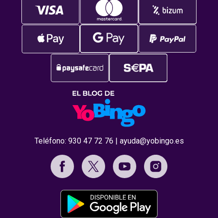
Teléfono:
930 47 72 76
|
ayuda@yobingo.es