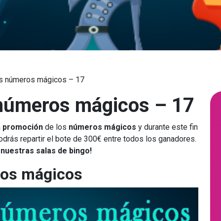
s números mágicos – 17
 números mágicos – 17
a
promoción
de los
números mágicos
y durante este fin
odrás repartir el bote de 300€ entre todos los ganadores.
 nuestras salas de bingo!
os mágicos