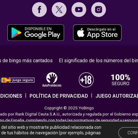
s de bingo más cantados
El significado de los números del bi
DICIONES
POLÍTICA DE PRIVACIDAD
JUEGO AUTORIZA
Copyright © 2025 YoBingo
do por Rank Digital Ceuta S.A.U., autorizada y regulada por el Gobierno es
rno de España, cumpliendo con todas las normativas de seguridad y responsab
emoción a los jugadores en nuestra página web. Juega con moderación sigui
o del sitio web y mostrarte publicidad relacionada con
ir de tus hábitos de navegación (por ejemplo, páginas
CONF