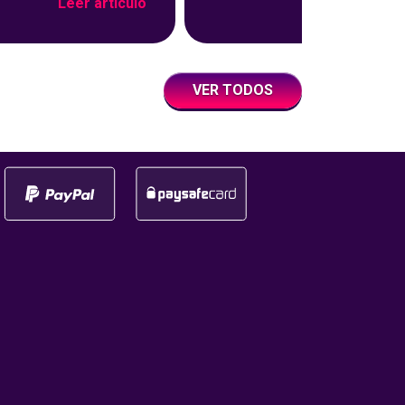
Leer ar
Leer artículo
Se trata de la promoción Tod
formado la experiencia
Somos Triunfadores, que te d
ine en una vivencia aún
acceso a la ruleta para jugar b
da, social y divertida.
con un giro a la semana con
iento tuvo lugar
VER TODOS
premios en efectivo y
eremonia de los
multiplicadores. ¿Qué es la
tal 2025, que fue