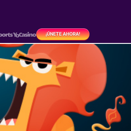
¡ÚNETE AHORA!