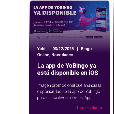
Yobi
|
03/12/2025
|
Bingo
Online
,
Novedades
La app de YoBingo ya
está disponible en iOS
Imagen promocional que anuncia la
disponibilidad de la app de YoBingo
para dispositivos móviles: App
Store y Google Play sobre un fondo
Leer artículo
azul con detalles geométricos.