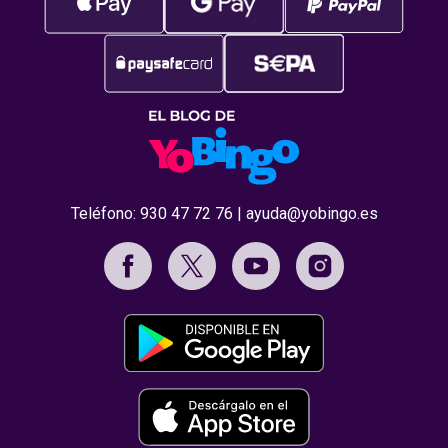
Teléfono:
930 47 72 76
|
ayuda@yobingo.es