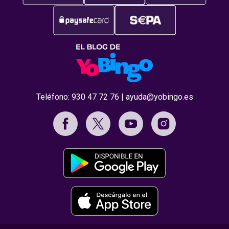
Teléfono:
930 47 72 76
|
ayuda@yobingo.es