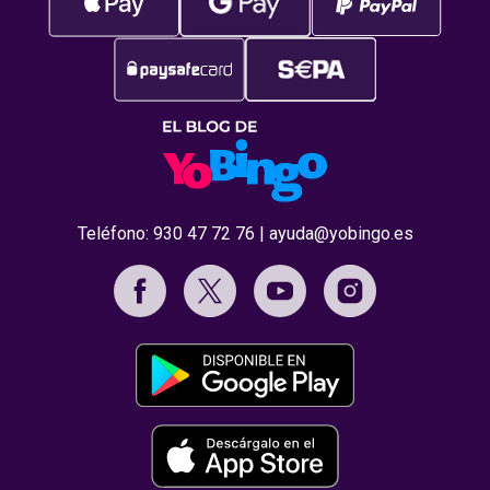
Teléfono:
930 47 72 76
|
ayuda@yobingo.es