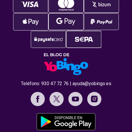
Teléfono:
930 47 72 76
|
ayuda@yobingo.es