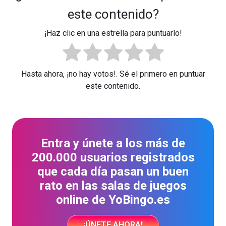
este contenido?
¡Haz clic en una estrella para puntuarlo!
Hasta ahora, ¡no hay votos!. Sé el primero en puntuar
este contenido.
Entra y únete a los más de
200.000 usuarios registrados
que cada día pasan un buen
rato en las salas de juegos
online de YoBingo.es
¡ÚNETE AHORA!