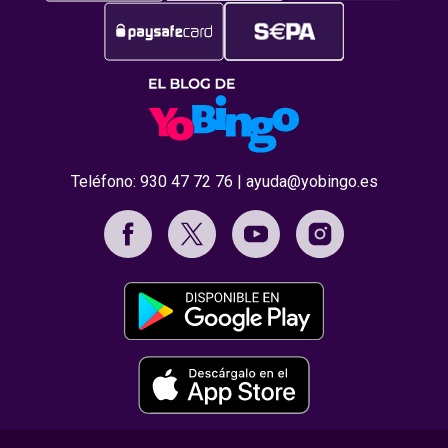
Teléfono:
930 47 72 76
|
ayuda@yobingo.es